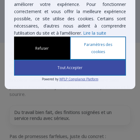
pour
améliorer votre expérience. Pour fonctionner
nous.
correctement et vous offrir la meilleure expérience
possible, ce site utilise des cookies. Certains sont
nécessaires, d’autres nous aident à comprendre
l’utilisation du site et à l’améliorer.
Lire la suite
Paramètres des
Refuser
cookies
“L’Esprit Michel Morin” — Le vrai homme à tout faire
revisité
Chez Compagnon Bordeaux, on aime dire que nous
Tout Accepter
avons gardé l’esprit Michel Morin. Celui du voisin
bricoleur calme et fiable, capable de tout faire sans
Powered by
WPLP Compliance Platform
jamais s’énerver, toujours avec bon sens, précision et le
sourire.
Du travail bien fait, des finitions soignées et un
service rendu avec sérieux.
Pas de promesses farfelues, juste du concret :