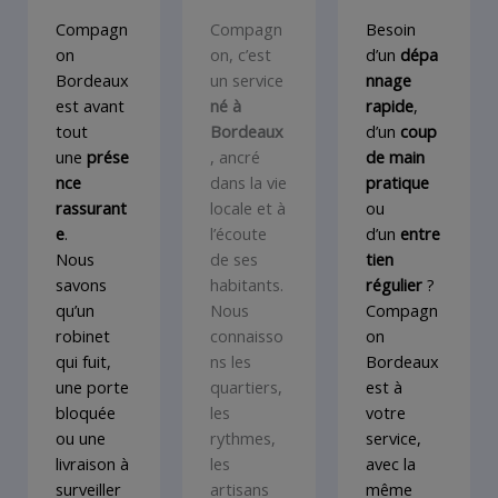
Compagn
Compagn
Besoin
on
on, c’est
d’un
dépa
Bordeaux
un service
nnage
est avant
né à
rapide
,
tout
Bordeaux
d’un
coup
une
prése
, ancré
de main
nce
dans la vie
pratique
rassurant
locale et à
ou
e
.
l’écoute
d’un
entre
Nous
de ses
tien
savons
habitants.
régulier
?
qu’un
Nous
Compagn
robinet
connaisso
on
qui fuit,
ns les
Bordeaux
une porte
quartiers,
est à
bloquée
les
votre
ou une
rythmes,
service,
livraison à
les
avec la
surveiller
artisans
même